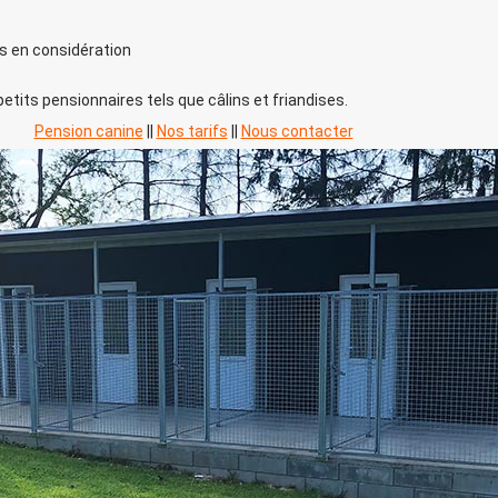
s en considération
tits pensionnaires tels que câlins et friandises.
Pension canine
||
Nos tarifs
||
Nous contacter