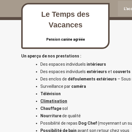
Skip
L’ac
to
Le Temps des
content
Vacances
Pension canine agréée
Un aperçu de nos prestations :
Des espaces individuels
intérieurs
Des espaces individuels
extérieurs
et
couverts
Des enclos de
défoulements extérieurs
– Sous 
Surveillance par
caméra
Télévision
Climatisation
Chauffage
sol
Nourriture
de qualité
Possibilité de repas
Dog Chef
(moyennant un s
Possibilité de bain
avant son retour chez vous