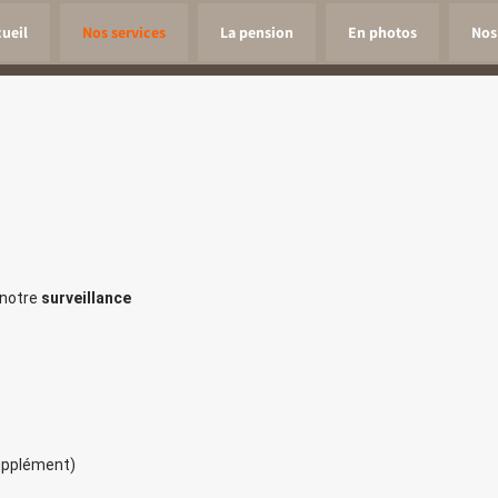
cueil
Nos services
La pension
En photos
Nos 
notre
surveillance
upplément)