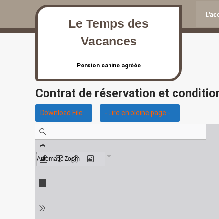
Skip
L’ac
to
Le Temps des
content
Vacances
Pension canine agréée
Contrat de réservation et conditio
Download File
- Lire en pleine page -